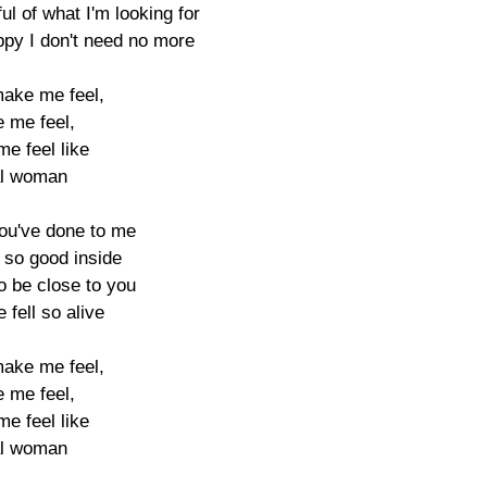
l of what I'm looking for

py I don't need no more

ake me feel,

 me feel,

e feel like

al woman

ou've done to me

so good inside

o be close to you

fell so alive

ake me feel,

 me feel,

e feel like

al woman