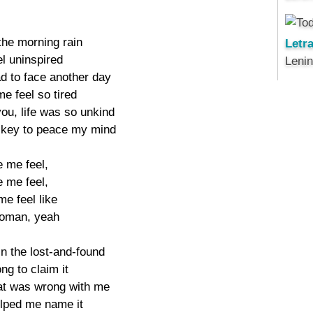
the morning rain

Letr
el uninspired

Leni
d to face another day

e feel so tired

ou, life was so unkind

 key to peace my mind

 me feel,

 me feel,

e feel like

woman, yeah

 the lost-and-found

g to claim it

hat was wrong with me

elped me name it
