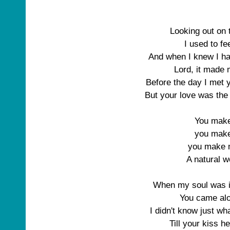
Looking out on 
I used to fe
And when I knew I ha
Lord, it made m
Before the day I met y
But your love was the
You make
you make
you make m
A natural 
When my soul was in
You came alon
I didn't know just w
Till your kiss h