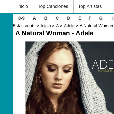
Inicio
Top Canciones
Top Artistas
0-9
A
B
C
D
E
F
G
Estás aquí:
Inicio
A
Adele
A Natural Woman 
A Natural Woman - Adele