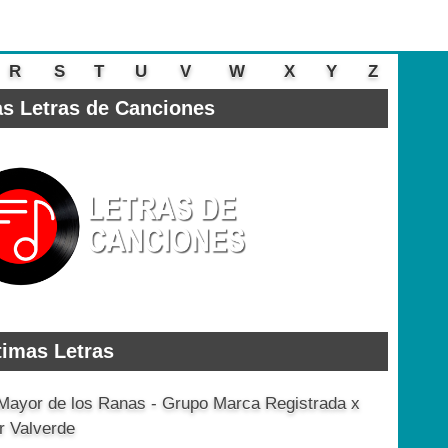
R
S
T
U
V
W
X
Y
Z
s Letras de Canciones
timas Letras