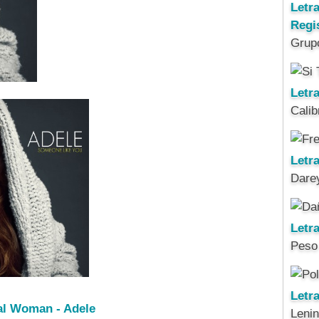
Letr
Regi
Grup
Letra
Calib
Letra
Darey
Letr
Peso
Letr
ral Woman - Adele
Leni