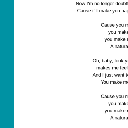
Now I'm no longer doubtfu
Cause if I make you hap
Cause you m
you make
you make m
A natur
Oh, baby, look y
makes me feel 
And I just want t
You make me 
Cause you m
you make
you make m
A natur