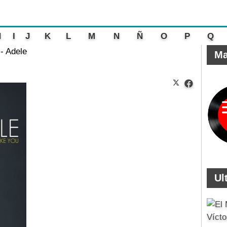
H
I
J
K
L
M
N
Ñ
O
P
Q
- Adele
Ma
Ul