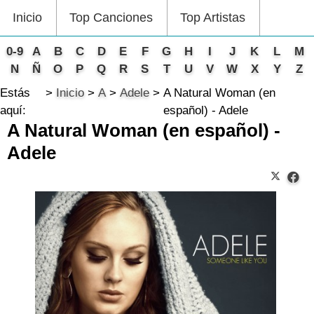
Inicio
Top Canciones
Top Artistas
0-9
A
B
C
D
E
F
G
H
I
J
K
L
M
N
Ñ
O
P
Q
R
S
T
U
V
W
X
Y
Z
Estás
Inicio
A
Adele
A Natural Woman (en
aquí:
español) - Adele
A Natural Woman (en español) -
Adele