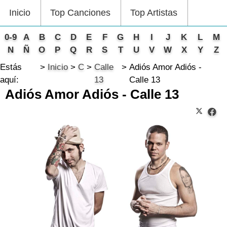
Inicio
Top Canciones
Top Artistas
0-9
A
B
C
D
E
F
G
H
I
J
K
L
M
N
Ñ
O
P
Q
R
S
T
U
V
W
X
Y
Z
Estás
Inicio
C
Calle
Adiós Amor Adiós -
aquí:
13
Calle 13
Adiós Amor Adiós - Calle 13