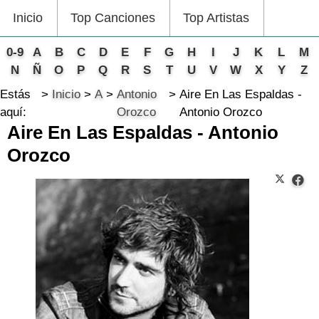
Inicio
Top Canciones
Top Artistas
0-9
A
B
C
D
E
F
G
H
I
J
K
L
M
N
Ñ
O
P
Q
R
S
T
U
V
W
X
Y
Z
Estás
Inicio
A
Antonio
Aire En Las Espaldas -
aquí:
Orozco
Antonio Orozco
Aire En Las Espaldas - Antonio
Orozco