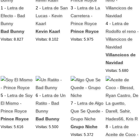
1 -
Letra de
2 -
Letra de San
3 -
Letra de La
Efecto - Bad
Lucas - Kevin
Carretera -
Bunny
Kaarl
Prince Royce
4 -
Letra de
Bad Bunny
Kevin Kaarl
Prince Royce
Rodolfo el reno -
Villancicos de
Visitas: 8.827
Visitas: 8.102
Visitas: 5.975
Navidad
Villancicos de
Navidad
Visitas: 5.680
5 -
Letra de Soy
6 -
Letra de Un
El Mismo -
Ratito - Bad
7 -
Letra de Algo
Prince Royce
Bunny
Que Se Quede -
Prince Royce
Bad Bunny
Grupo Niche
Grupo Niche
8 -
Letra de
Visitas: 5.616
Visitas: 5.500
Aceite de Coco -
Visitas: 5.372