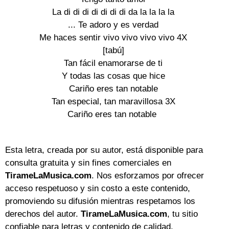
La di di di di di di di da la la la la

... Te adoro y es verdad

Me haces sentir vivo vivo vivo vivo 4X

[tabú]

Tan fácil enamorarse de ti

Y todas las cosas que hice

Cariño eres tan notable

Tan especial, tan maravillosa 3X

Cariño eres tan notable 

Esta letra, creada por su autor, está disponible para
consulta gratuita y sin fines comerciales en
TirameLaMusica.com
. Nos esforzamos por ofrecer
acceso respetuoso y sin costo a este contenido,
promoviendo su difusión mientras respetamos los
derechos del autor.
TirameLaMusica.com
, tu sitio
confiable para letras y contenido de calidad.