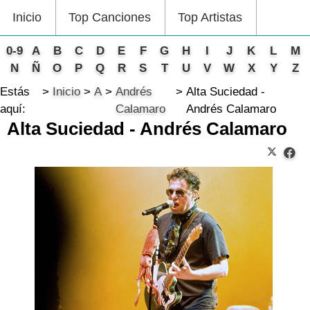
Inicio
Top Canciones
Top Artistas
0-9
A
B
C
D
E
F
G
H
I
J
K
L
M
N
Ñ
O
P
Q
R
S
T
U
V
W
X
Y
Z
Estás
Inicio
A
Andrés
Alta Suciedad -
aquí:
Calamaro
Andrés Calamaro
Alta Suciedad - Andrés Calamaro