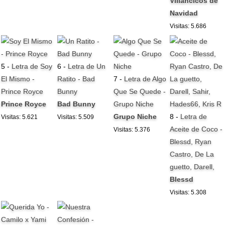
Villancicos de
Navidad
Visitas: 5.686
5 -
Letra de Soy
6 -
Letra de Un
El Mismo -
Ratito - Bad
7 -
Letra de Algo
Prince Royce
Bunny
Que Se Quede -
Prince Royce
Bad Bunny
Grupo Niche
Grupo Niche
8 -
Letra de
Visitas: 5.621
Visitas: 5.509
Aceite de Coco -
Visitas: 5.376
Blessd, Ryan
Castro, De La
guetto, Darell,
Blessd
Visitas: 5.308