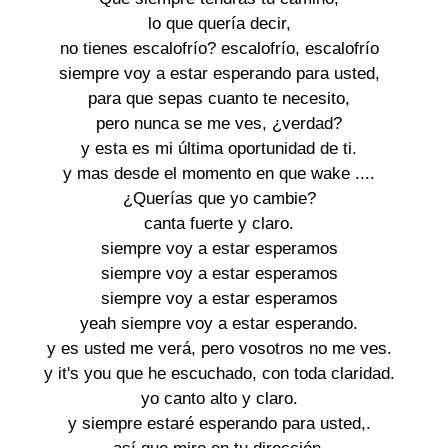
lo que quería decir, 

no tienes escalofrío? escalofrío, escalofrío 

siempre voy a estar esperando para usted, 

para que sepas cuanto te necesito, 

pero nunca se me ves, ¿verdad? 

y esta es mi última oportunidad de ti. 

y mas desde el momento en que wake .... 

¿Querías que yo cambie? 

canta fuerte y claro. 

siempre voy a estar esperamos 

siempre voy a estar esperamos 

siempre voy a estar esperamos 

yeah siempre voy a estar esperando. 

y es usted me verá, pero vosotros no me ves. 

y it's you que he escuchado, con toda claridad. 

yo canto alto y claro. 

y siempre estaré esperando para usted,. 
