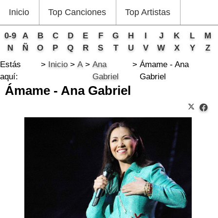
Inicio
Top Canciones
Top Artistas
0-9
A
B
C
D
E
F
G
H
I
J
K
L
M
N
Ñ
O
P
Q
R
S
T
U
V
W
X
Y
Z
Estás
Inicio
A
Ana
Ámame - Ana
aquí:
Gabriel
Gabriel
Ámame - Ana Gabriel