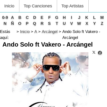
Inicio
Top Canciones
Top Artistas
0-9
A
B
C
D
E
F
G
H
I
J
K
L
M
N
Ñ
O
P
Q
R
S
T
U
V
W
X
Y
Z
Estás
Inicio
A
Arcángel
Ando Solo ft Vakero -
aquí:
Arcángel
Ando Solo ft Vakero - Arcángel