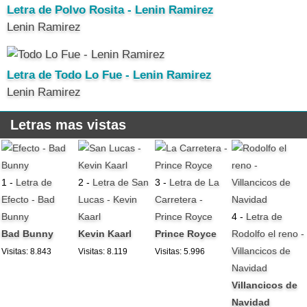
Letra de Polvo Rosita - Lenin Ramirez
Lenin Ramirez
Letra de Todo Lo Fue - Lenin Ramirez
Lenin Ramirez
Letras mas vistas
1 -
Letra de
2 -
Letra de San
3 -
Letra de La
Efecto - Bad
Lucas - Kevin
Carretera -
Bunny
Kaarl
Prince Royce
4 -
Letra de
Bad Bunny
Kevin Kaarl
Prince Royce
Rodolfo el reno -
Villancicos de
Visitas: 8.843
Visitas: 8.119
Visitas: 5.996
Navidad
Villancicos de
Navidad