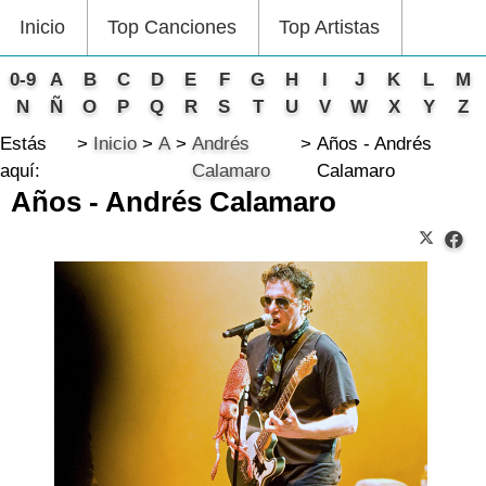
Inicio
Top Canciones
Top Artistas
0-9
A
B
C
D
E
F
G
H
I
J
K
L
M
N
Ñ
O
P
Q
R
S
T
U
V
W
X
Y
Z
Estás
Inicio
A
Andrés
Años - Andrés
aquí:
Calamaro
Calamaro
Años - Andrés Calamaro