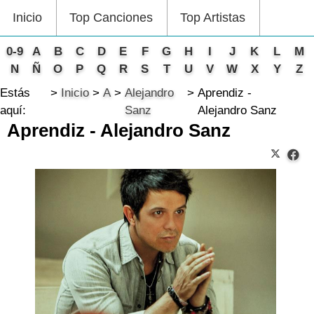
Inicio
Top Canciones
Top Artistas
0-9
A
B
C
D
E
F
G
H
I
J
K
L
M
N
Ñ
O
P
Q
R
S
T
U
V
W
X
Y
Z
Estás
Inicio
A
Alejandro
Aprendiz -
aquí:
Sanz
Alejandro Sanz
Aprendiz - Alejandro Sanz