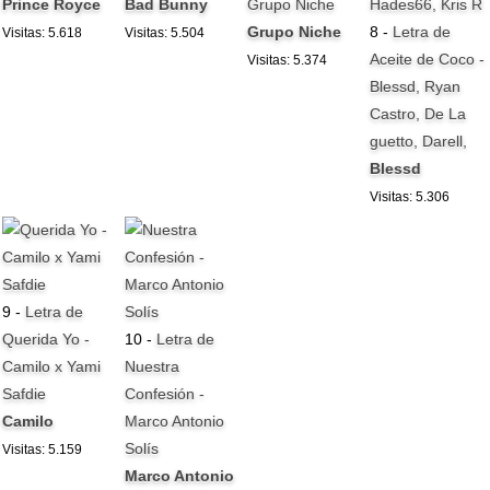
Prince Royce
Bad Bunny
Grupo Niche
Grupo Niche
8 -
Letra de
Visitas: 5.618
Visitas: 5.504
Aceite de Coco -
Visitas: 5.374
Blessd, Ryan
Castro, De La
guetto, Darell,
Blessd
Visitas: 5.306
9 -
Letra de
Querida Yo -
10 -
Letra de
Camilo x Yami
Nuestra
Safdie
Confesión -
Camilo
Marco Antonio
Solís
Visitas: 5.159
Marco Antonio