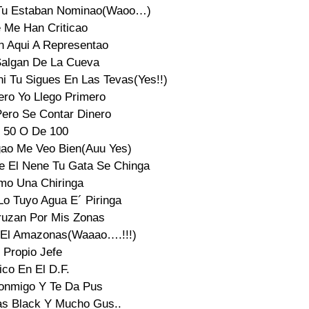
i Tu Estaban Nominao(Waoo…)

 Me Han Criticao

n Aqui A Representao

algan De La Cueva

 Tu Sigues En Las Tevas(Yes!!)

ro Yo Llego Primero

ero Se Contar Dinero

 50 O De 100

gao Me Veo Bien(Auu Yes)

e El Nene Tu Gata Se Chinga

mo Una Chiringa

o Tuyo Agua E´ Piringa

uzan Por Mis Zonas

n El Amazonas(Waaao….!!!)

 Propio Jefe

ico En El D.F.

onmigo Y Te Da Pus

as Black Y Mucho Gus..
