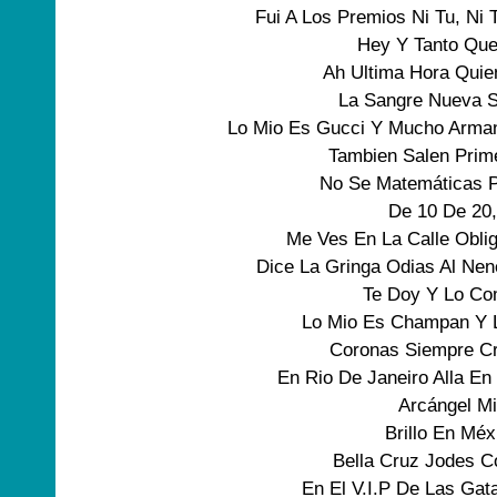
Fui A Los Premios Ni Tu, N
Hey Y Tanto Que
Ah Ultima Hora Quie
La Sangre Nueva S
Lo Mio Es Gucci Y Mucho Armani
Tambien Salen Prime
No Se Matemáticas P
De 10 De 20,
Me Ves En La Calle Obli
Dice La Gringa Odias Al Nen
Te Doy Y Lo Co
Lo Mio Es Champan Y L
Coronas Siempre Cr
En Rio De Janeiro Alla E
Arcángel Mi
Brillo En Méx
Bella Cruz Jodes C
En El V.I.P De Las Gat