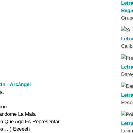
Letr
Regi
Grup
Letra
Calib
Letra
Darey
tin - Arcángel
ja

Letr
Peso
oo

randome La Mala

Lo Que Ago Es Representar

Letr
os….) Eeeeeh

Leni