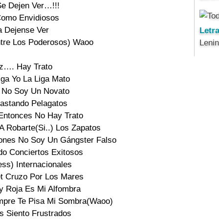
e Dejen Ver…!!!

omo Envidiosos

a Dejense Ver

Letr
tre Los Poderosos) Waoo

Leni
z…. Hay Trato

ga Yo La Liga Mato

 No Soy Un Novato

astando Pelagatos

Entonces No Hay Trato

 Robarte(Si..) Los Zapatos

ones No Soy Un Gángster Falso

o Conciertos Exitosos

ss) Internacionales

et Cruzo Por Los Mares

 Roja Es Mi Alfombra

mpre Te Pisa Mi Sombra(Waoo)

 Siento Frustrados
