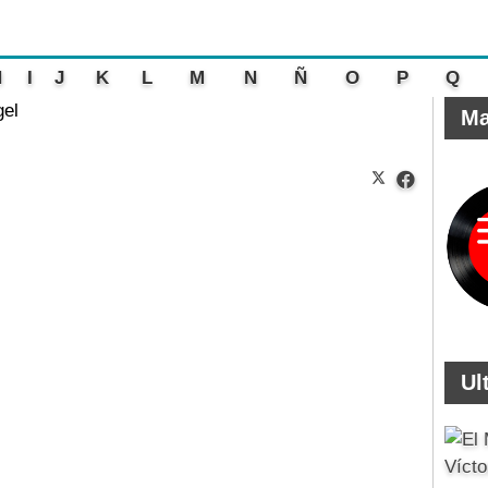
H
I
J
K
L
M
N
Ñ
O
P
Q
gel
Ma
Ul