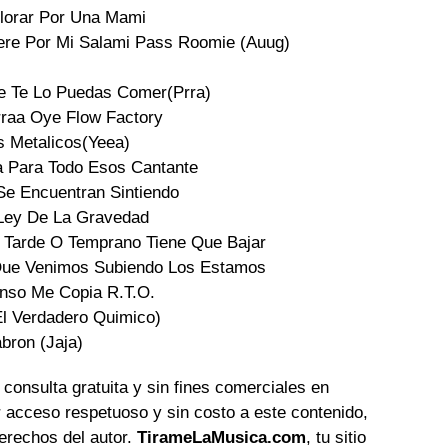
lorar Por Una Mami

re Por Mi Salami Pass Roomie (Auug)

e Te Lo Puedas Comer(Prra)

rraa Oye Flow Factory

 Metalicos(Yeea)

 Para Todo Esos Cantante

e Encuentran Sintiendo

Ley De La Gravedad

Tarde O Temprano Tiene Que Bajar

Que Venimos Subiendo Los Estamos

nso Me Copia R.T.O.

l Verdadero Quimico)

abron (Jaja)
 consulta gratuita y sin fines comerciales en
 acceso respetuoso y sin costo a este contenido,
erechos del autor.
TirameLaMusica.com
, tu sitio