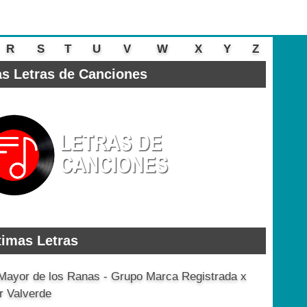
R
S
T
U
V
W
X
Y
Z
s Letras de Canciones
timas Letras