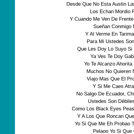
Desde Que No Esta Austin La
Los Echan Mordio 
Y Cuando Me Ven De Frente
Sueñan Conmigo 
Y Al Verme En Tarim
Para Mi Ustedes Son
Que Les Doy Lo Suyo Si S
Ya Ves Te Doy Gabe
Yo Te Alcanzo Ahorita
Muchos No Quieren 
Viajo Mas Que El Pr
Y Si Me Caes Atra
No Salgo De Ecuador, Chi
Ustedes Son Débile
Como Los Black Eyes Peas
Y A Los Que Roncan Que
Yo Si Que Me Eh Probao T
Pelaoo Yo Si Que