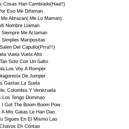
s Cosas Han Cambiado(Haa!!)

Por Eso Me Difaman

 Me Abrazan( Me Lo Maman)

Mi Nombre Llaman

a Siempre Me Aclaman

 Simples Maripositas

alen Del Capullo(Prra!!!)

la Vuela Vuela Alto

 Tan Solo Con Un Salto

Na Los Voy A Romper

otagonista De Jumper

s Gastas La Suela

le, Colombia Y Venezuela

s Los Tengo Dominao

 I Got The Boom Boom Pow

 A Mis Gatas Le Han Dao

u Sigues En El Mismo Lao

 Chavos Eh Contao
