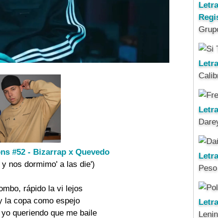
Letr
Regi
Grup
Letra
Calib
Letra
Darey
ns #52 - Bizarrap x Quevedo
Letr
y nos dormimo' a las die')
Peso
ombo, rápido la vi lejos
 y la copa como espejo
Letr
 yo queriendo que me baile
Leni