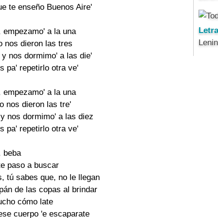
ue te enseño Buenos Aire'
Letr
, empezamo' a la una
Leni
o nos dieron las tres
y nos dormimo' a las die'
 pa' repetirlo otra ve'
, empezamo' a la una
o nos dieron las tre'
y nos dormimo' a las diez
 pa' repetirlo otra ve'
, beba
te paso a buscar
, tú sabes que, no le llegan
pán de las copas al brindar
ucho cómo late
ese cuerpo 'e escaparate