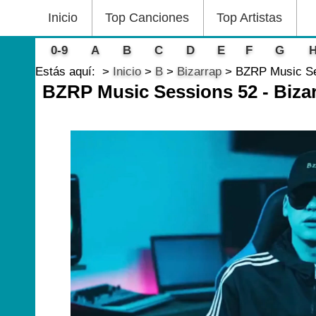
Inicio
Top Canciones
Top Artistas
0-9
A
B
C
D
E
F
G
Estás aquí:
Inicio
B
Bizarrap
BZRP Music Se
BZRP Music Sessions 52 - Biza