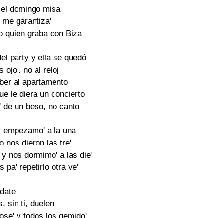
, el domingo misa
i me garantiza'
 quien graba con Biza
del party y ella se quedó
 ojo', no al reloj
ber al apartamento
ue le diera un concierto
' de un beso, no canto
, empezamo' a la una
o nos dieron las tre'
y nos dormimo' a las die'
 pa' repetirlo otra ve'
date
, sin ti, duelen
ose' y todos los gemido'