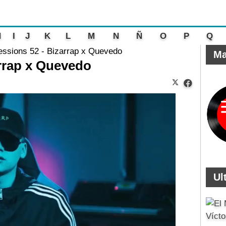
H
I
J
K
L
M
N
Ñ
O
P
Q
ssions 52 - Bizarrap x Quevedo
Ma
rrap x Quevedo
Ul