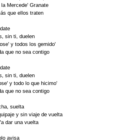
n la Mercede' Granate
ás que ellos traten
date
, sin ti, duelen
ose' y todos los gemido'
da que no sea contigo
date
, sin ti, duelen
se' y todo lo que hicimo'
da que no sea contigo
cha, suelta
quipaje y sin viaje de vuelta
o'a dar una vuelta
olo avisa