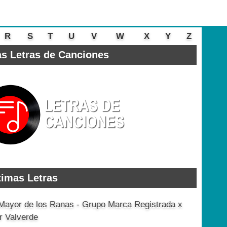
R
S
T
U
V
W
X
Y
Z
s Letras de Canciones
timas Letras