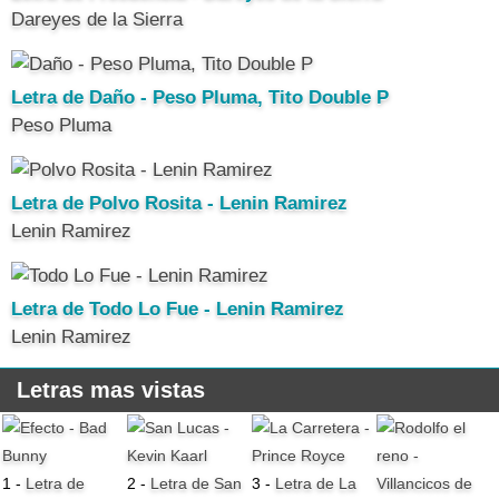
Dareyes de la Sierra
Letra de Daño - Peso Pluma, Tito Double P
Peso Pluma
Letra de Polvo Rosita - Lenin Ramirez
Lenin Ramirez
Letra de Todo Lo Fue - Lenin Ramirez
Lenin Ramirez
Letras mas vistas
1 -
Letra de
2 -
Letra de San
3 -
Letra de La