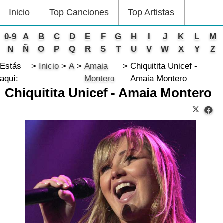
Inicio
Top Canciones
Top Artistas
0-9
A
B
C
D
E
F
G
H
I
J
K
L
M
N
Ñ
O
P
Q
R
S
T
U
V
W
X
Y
Z
Estás
Inicio
A
Amaia
Chiquitita Unicef -
aquí:
Montero
Amaia Montero
Chiquitita Unicef - Amaia Montero