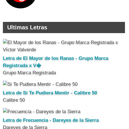
Ultimas Letras
Letra de El Mayor de los Ranas - Grupo Marca
Registrada x V�
Grupo Marca Registrada
Letra de Si Te Pudiera Mentir - Calibre 50
Calibre 50
Letra de Frecuencia - Dareyes de la Sierra
Dareyes de la Sierra