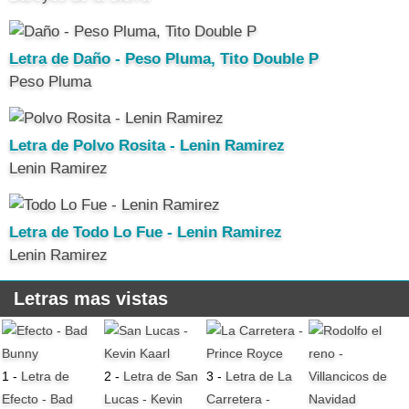
Letra de Daño - Peso Pluma, Tito Double P
Peso Pluma
Letra de Polvo Rosita - Lenin Ramirez
Lenin Ramirez
Letra de Todo Lo Fue - Lenin Ramirez
Lenin Ramirez
Letras mas vistas
1 -
Letra de
2 -
Letra de San
3 -
Letra de La
Efecto - Bad
Lucas - Kevin
Carretera -