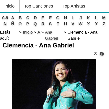
Inicio
Top Canciones
Top Artistas
0-9
A
B
C
D
E
F
G
H
I
J
K
L
M
N
Ñ
O
P
Q
R
S
T
U
V
W
X
Y
Z
Estás
Inicio
A
Ana
Clemencia - Ana
aquí:
Gabriel
Gabriel
Clemencia - Ana Gabriel