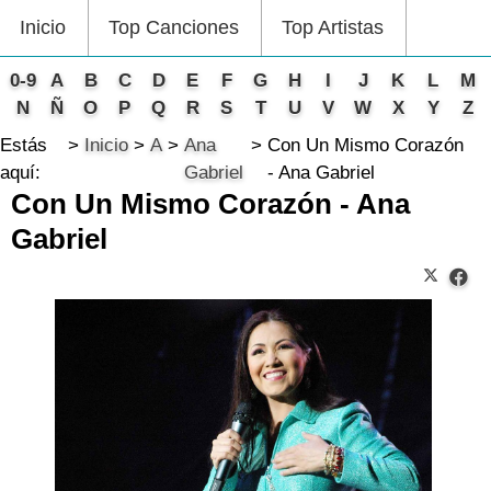
Inicio
Top Canciones
Top Artistas
0-9
A
B
C
D
E
F
G
H
I
J
K
L
M
N
Ñ
O
P
Q
R
S
T
U
V
W
X
Y
Z
Estás
Inicio
A
Ana
Con Un Mismo Corazón
aquí:
Gabriel
- Ana Gabriel
Con Un Mismo Corazón - Ana
Gabriel