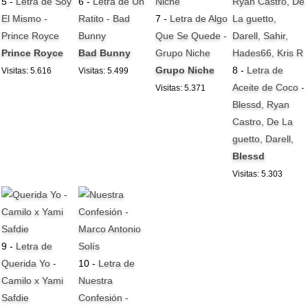
5 -
Letra de Soy
6 -
Letra de Un
El Mismo -
Ratito - Bad
7 -
Letra de Algo
Prince Royce
Bunny
Que Se Quede -
Prince Royce
Bad Bunny
Grupo Niche
Grupo Niche
8 -
Letra de
Visitas: 5.616
Visitas: 5.499
Aceite de Coco -
Visitas: 5.371
Blessd, Ryan
Castro, De La
guetto, Darell,
Blessd
Visitas: 5.303
9 -
Letra de
Querida Yo -
10 -
Letra de
Camilo x Yami
Nuestra
Safdie
Confesión -