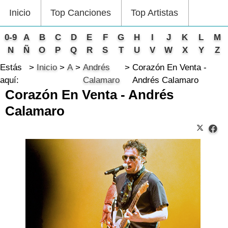
Inicio
Top Canciones
Top Artistas
0-9
A
B
C
D
E
F
G
H
I
J
K
L
M
N
Ñ
O
P
Q
R
S
T
U
V
W
X
Y
Z
Estás
Inicio
A
Andrés
Corazón En Venta -
aquí:
Calamaro
Andrés Calamaro
Corazón En Venta - Andrés
Calamaro