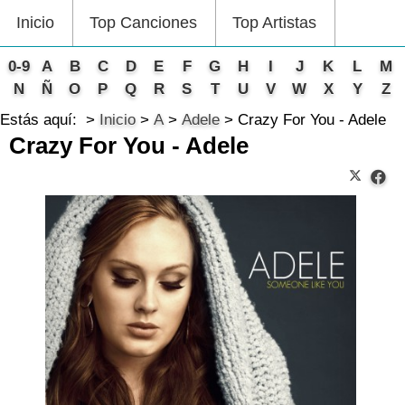
Inicio
Top Canciones
Top Artistas
0-9
A
B
C
D
E
F
G
H
I
J
K
L
M
N
Ñ
O
P
Q
R
S
T
U
V
W
X
Y
Z
Estás aquí:
Inicio
A
Adele
Crazy For You - Adele
Crazy For You - Adele