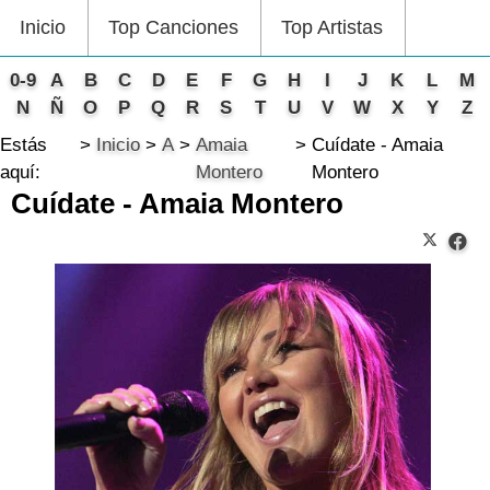
Inicio
Top Canciones
Top Artistas
0-9
A
B
C
D
E
F
G
H
I
J
K
L
M
N
Ñ
O
P
Q
R
S
T
U
V
W
X
Y
Z
Estás
Inicio
A
Amaia
Cuídate - Amaia
aquí:
Montero
Montero
Cuídate - Amaia Montero