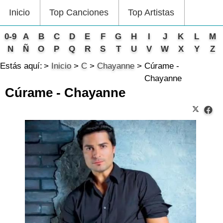
Inicio
Top Canciones
Top Artistas
0-9
A
B
C
D
E
F
G
H
I
J
K
L
M
N
Ñ
O
P
Q
R
S
T
U
V
W
X
Y
Z
Estás aquí:
Inicio
C
Chayanne
Cúrame -
Chayanne
Cúrame - Chayanne