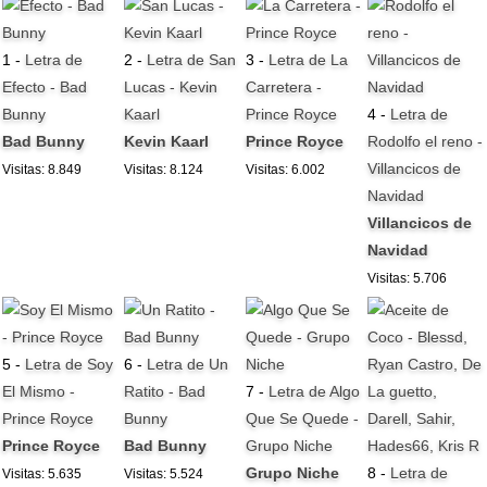
1 -
Letra de
2 -
Letra de San
3 -
Letra de La
Efecto - Bad
Lucas - Kevin
Carretera -
Bunny
Kaarl
Prince Royce
4 -
Letra de
Bad Bunny
Kevin Kaarl
Prince Royce
Rodolfo el reno -
Villancicos de
Visitas: 8.849
Visitas: 8.124
Visitas: 6.002
Navidad
Villancicos de
Navidad
Visitas: 5.706
5 -
Letra de Soy
6 -
Letra de Un
El Mismo -
Ratito - Bad
7 -
Letra de Algo
Prince Royce
Bunny
Que Se Quede -
Prince Royce
Bad Bunny
Grupo Niche
Grupo Niche
8 -
Letra de
Visitas: 5.635
Visitas: 5.524