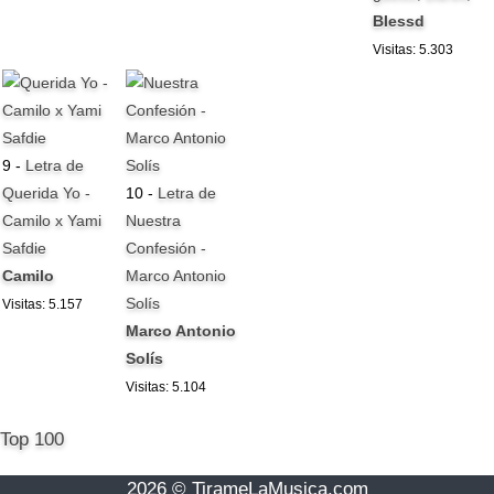
Blessd
Visitas: 5.303
9 -
Letra de
Querida Yo -
10 -
Letra de
Camilo x Yami
Nuestra
Safdie
Confesión -
Camilo
Marco Antonio
Solís
Visitas: 5.157
Marco Antonio
Solís
Visitas: 5.104
Top 100
2026 © TirameLaMusica.com