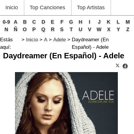
Inicio
Top Canciones
Top Artistas
0-9
A
B
C
D
E
F
G
H
I
J
K
L
M
N
Ñ
O
P
Q
R
S
T
U
V
W
X
Y
Z
Estás
Inicio
A
Adele
Daydreamer (En
aquí:
Español) - Adele
Daydreamer (En Español) - Adele