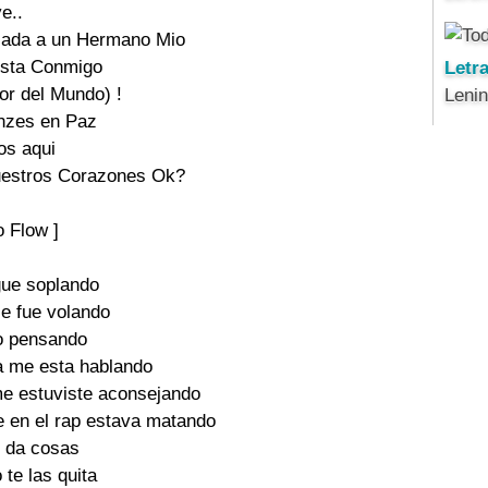
e..

cada a un Hermano Mio

sta Conmigo

Letr
or del Mundo) !

Leni
zes en Paz

s aqui

uestros Corazones Ok?

 Flow ]

gue soplando

e fue volando

 pensando

a me esta hablando

e estuviste aconsejando

 en el rap estava matando

e da cosas

 te las quita
