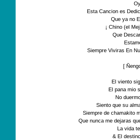
Oy
Esta Cancion es Dedi
Que ya no E
¡ Chino (el Mej
Que Descan
Estamo
Siempre Viviras En N
[ Ñengo
El viento si
El pana mio s
No duermo
Siento que su alm
Siempre de chamakito m
Que nunca me dejaras que
La vida t
& El destino