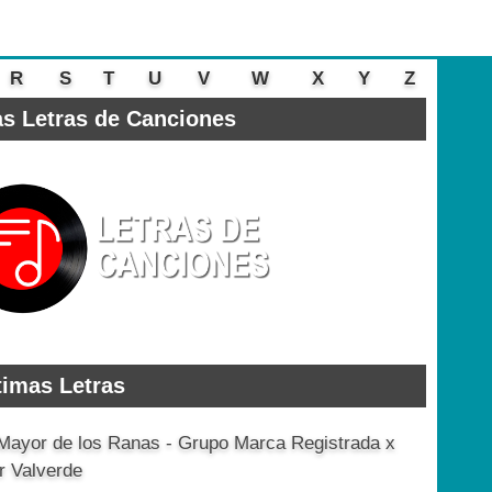
R
S
T
U
V
W
X
Y
Z
s Letras de Canciones
timas Letras