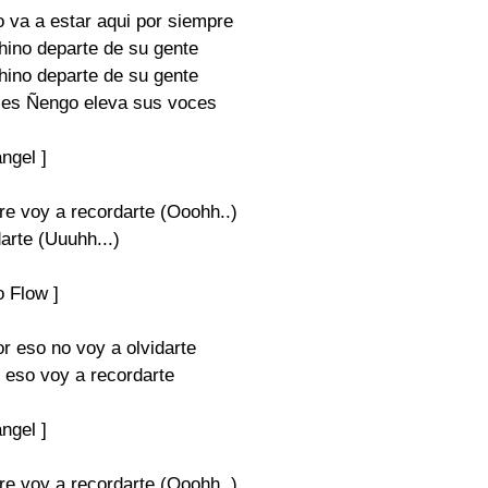
 va a estar aqui por siempre

ino departe de su gente

ino departe de su gente

ces Ñengo eleva sus voces

ngel ]

e voy a recordarte (Ooohh..)

arte (Uuuhh...)

 Flow ]

r eso no voy a olvidarte

 eso voy a recordarte

ngel ]

e voy a recordarte (Ooohh..)
