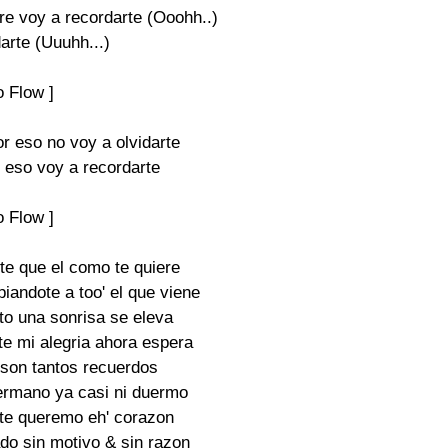
e voy a recordarte (Ooohh..)

arte (Uuuhh...)

 Flow ]

r eso no voy a olvidarte

 eso voy a recordarte

 Flow ]

te que el como te quiere

iandote a too' el que viene

to una sonrisa se eleva

 mi alegria ahora espera

 son tantos recuerdos

rmano ya casi ni duermo

te queremo eh' corazon

ado sin motivo & sin razon
