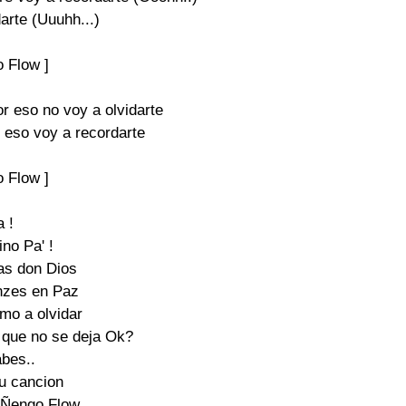
arte (Uuuhh...)

 Flow ]

r eso no voy a olvidarte

 eso voy a recordarte

 Flow ]

 !

no Pa' !

as don Dios

zes en Paz

mo a olvidar

que no se deja Ok?

bes..

u cancion

 Ñengo Flow
