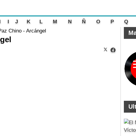
H
I
J
K
L
M
N
Ñ
O
P
Q
az Chino - Arcángel
Ma
gel
Ul