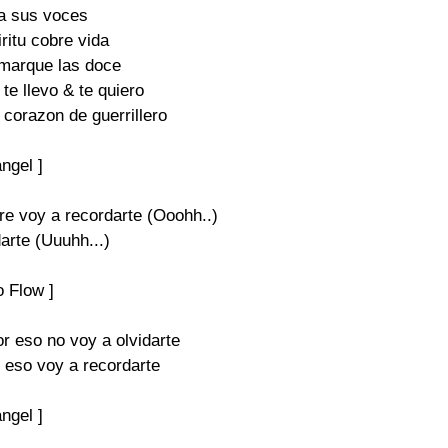
a sus voces

ritu cobre vida

 marque las doce

te llevo & te quiero

corazon de guerrillero

ngel ]

e voy a recordarte (Ooohh..)

arte (Uuuhh...)

 Flow ]

r eso no voy a olvidarte

 eso voy a recordarte

ngel ]
