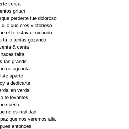
erte cerca

entos gritan

que perderte fue doloroso

dijo que eres victorioso

ue el te estava cuidando

o tu lo tenias gozando

venta & canta

haces falta

s tan grande

on no aguanta

iste aparte

oy a dedicarte

rda' en verda'

a te levantes

un sueño

ue no es realidad

paz que nos veremos alla

 pues entonces
