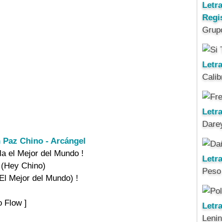
Letr
Regi
Grup
Letra
Calib
Letra
Darey
 Paz Chino - Arcángel
a el Mejor del Mundo !

Letr
 (Hey Chino)

Peso
El Mejor del Mundo) !

 Flow ]

Letr
Leni