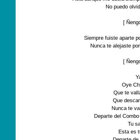
No puedo olvid
[ Ñengo
Siempre fuiste aparte po
Nunca te alejaste por
[ Ñengo
Ya
Oye Chi
Que te vall
Que descan
Nunca te va
Departe del Combo 
Tu sa
Esta es t
Departe de