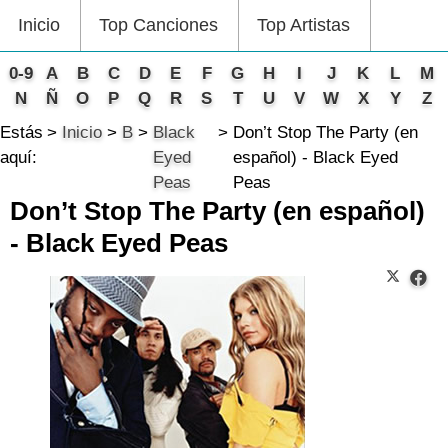
Inicio
Top Canciones
Top Artistas
0-9
A
B
C
D
E
F
G
H
I
J
K
L
M
N
Ñ
O
P
Q
R
S
T
U
V
W
X
Y
Z
Estás
Inicio
B
Black
Don’t Stop The Party (en
aquí:
Eyed
español) - Black Eyed
Peas
Peas
Don’t Stop The Party (en español)
- Black Eyed Peas