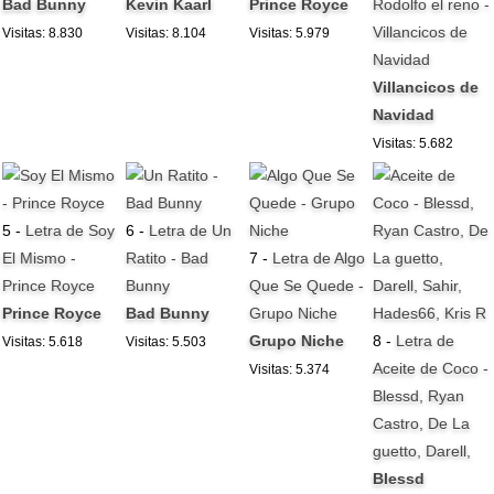
Bad Bunny
Kevin Kaarl
Prince Royce
Rodolfo el reno -
Villancicos de
Visitas: 8.830
Visitas: 8.104
Visitas: 5.979
Navidad
Villancicos de
Navidad
Visitas: 5.682
5 -
Letra de Soy
6 -
Letra de Un
El Mismo -
Ratito - Bad
7 -
Letra de Algo
Prince Royce
Bunny
Que Se Quede -
Prince Royce
Bad Bunny
Grupo Niche
Grupo Niche
8 -
Letra de
Visitas: 5.618
Visitas: 5.503
Aceite de Coco -
Visitas: 5.374
Blessd, Ryan
Castro, De La
guetto, Darell,
Blessd