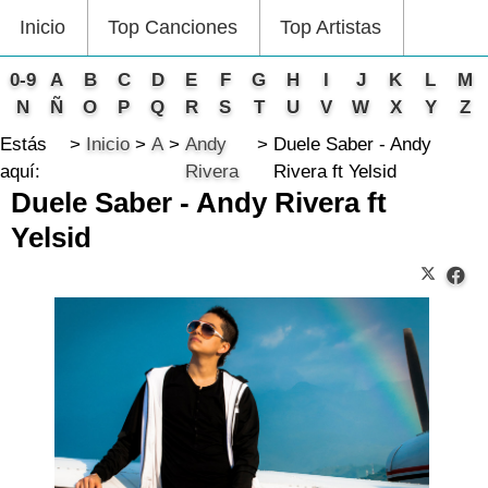
Inicio
Top Canciones
Top Artistas
0-9
A
B
C
D
E
F
G
H
I
J
K
L
M
N
Ñ
O
P
Q
R
S
T
U
V
W
X
Y
Z
Estás
Inicio
A
Andy
Duele Saber - Andy
aquí:
Rivera
Rivera ft Yelsid
Duele Saber - Andy Rivera ft
Yelsid