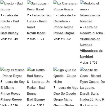
1 -
Letra de
2 -
Letra de San
3 -
Letra de La
Efecto - Bad
Lucas - Kevin
Carretera -
Bunny
Kaarl
Prince Royce
4 -
Letra de
Bad Bunny
Kevin Kaarl
Prince Royce
Rodolfo el reno -
Villancicos de
Visitas: 8.849
Visitas: 8.124
Visitas: 6.002
Navidad
Villancicos de
Navidad
Visitas: 5.706
5 -
Letra de Soy
6 -
Letra de Un
El Mismo -
Ratito - Bad
7 -
Letra de Algo
Prince Royce
Bunny
Que Se Quede -
Prince Royce
Bad Bunny
Grupo Niche
Grupo Niche
8 -
Letra de
Visitas: 5.636
Visitas: 5.524