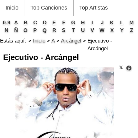
Inicio
Top Canciones
Top Artistas
0-9
A
B
C
D
E
F
G
H
I
J
K
L
M
N
Ñ
O
P
Q
R
S
T
U
V
W
X
Y
Z
Estás aquí:
Inicio
A
Arcángel
Ejecutivo -
Arcángel
Ejecutivo - Arcángel