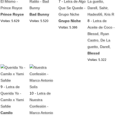
El Mismo -
Ratito - Bad
7 -
Letra de Algo
Prince Royce
Bunny
Que Se Quede -
Prince Royce
Bad Bunny
Grupo Niche
Grupo Niche
8 -
Letra de
Visitas: 5.629
Visitas: 5.520
Aceite de Coco -
Visitas: 5.386
Blessd, Ryan
Castro, De La
guetto, Darell,
Blessd
Visitas: 5.322
9 -
Letra de
Querida Yo -
10 -
Letra de
Camilo x Yami
Nuestra
Safdie
Confesión -
Camilo
Marco Antonio