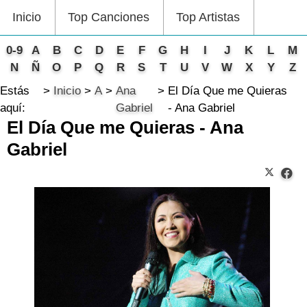
Inicio
Top Canciones
Top Artistas
0-9
A
B
C
D
E
F
G
H
I
J
K
L
M
N
Ñ
O
P
Q
R
S
T
U
V
W
X
Y
Z
Estás
Inicio
A
Ana
El Día Que me Quieras
aquí:
Gabriel
- Ana Gabriel
El Día Que me Quieras - Ana
Gabriel