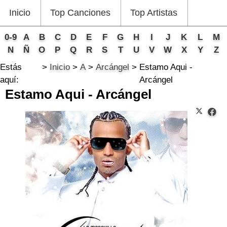
Inicio
Top Canciones
Top Artistas
0-9
A
B
C
D
E
F
G
H
I
J
K
L
M
N
Ñ
O
P
Q
R
S
T
U
V
W
X
Y
Z
Estás
Inicio
A
Arcángel
Estamo Aqui -
aquí:
Arcángel
Estamo Aqui - Arcángel