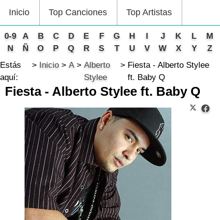
Inicio
Top Canciones
Top Artistas
0-9
A
B
C
D
E
F
G
H
I
J
K
L
M
N
Ñ
O
P
Q
R
S
T
U
V
W
X
Y
Z
Estás
Inicio
A
Alberto
Fiesta - Alberto Stylee
aquí:
Stylee
ft. Baby Q
Fiesta - Alberto Stylee ft. Baby Q