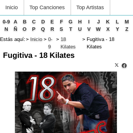
Inicio
Top Canciones
Top Artistas
0-9
A
B
C
D
E
F
G
H
I
J
K
L
M
N
Ñ
O
P
Q
R
S
T
U
V
W
X
Y
Z
Estás aquí:
Inicio
0-
18
Fugitiva - 18
9
Kilates
Kilates
Fugitiva - 18 Kilates