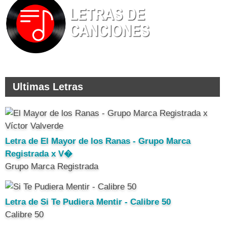
Ultimas Letras
Letra de El Mayor de los Ranas - Grupo Marca
Registrada x V�
Grupo Marca Registrada
Letra de Si Te Pudiera Mentir - Calibre 50
Calibre 50