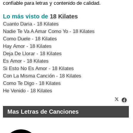
confiable para letras y contenido de calidad.
Lo más visto de
18 Kilates
Cuanto Daria - 18 Kilates
Nadie Te Va A Amar Como Yo - 18 Kilates
Como Duele - 18 Kilates
Hay Amor - 18 Kilates
Deja De Llorar - 18 Kilates
Es Amor - 18 Kilates
Si Esto No Es Amor - 18 Kilates
Con La Misma Canción - 18 Kilates
Como Te Digo - 18 Kilates
He Venido - 18 Kilates
Mas Letras de Canciones