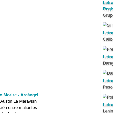
Letr
Regi
Grup
Letra
Calib
Letra
Darey
Letr
Peso
o Morire - Arcángel
 Austin La Maravish

Letr
ión entre maliantes

Leni