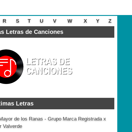
R
S
T
U
V
W
X
Y
Z
s Letras de Canciones
timas Letras