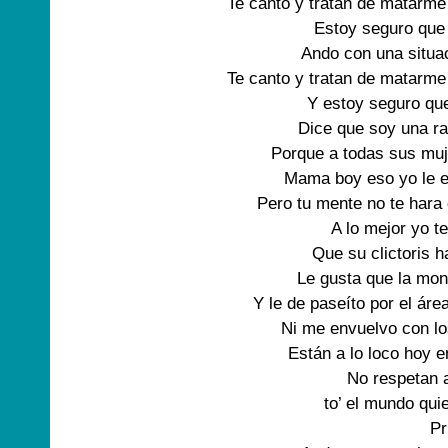
Te canto y tratan de matarme
Estoy seguro que 
Ando con una situac
Te canto y tratan de matarme
Y estoy seguro que
Dice que soy una ra
Porque a todas sus muje
Mama boy eso yo le e
Pero tu mente no te hara 
A lo mejor yo t
Que su clictoris h
Le gusta que la mon
Y le de paseíto por el ár
Ni me envuelvo con lo
Están a lo loco hoy e
No respetan 
to’ el mundo qui
Pr