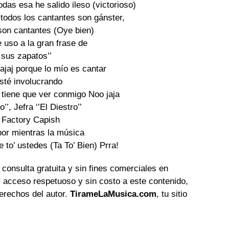
das esa he salido ileso (victorioso)

todos los cantantes son gánster,

son cantantes (Oye bien)

 uso a la gran frase de

 sus zapatos’’

ajaj porque lo mío es cantar

sté involucrando

tiene que ver conmigo Noo jaja

’, Jefra ‘’El Diestro’’

 Factory Capish

por mientras la música

 to’ ustedes (Ta To’ Bien) Prra!
 consulta gratuita y sin fines comerciales en
 acceso respetuoso y sin costo a este contenido,
erechos del autor.
TirameLaMusica.com
, tu sitio