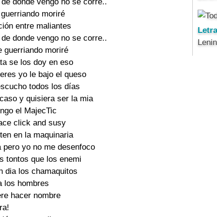
 de donde vengo no se corre..

guerriando moriré

ión entre maliantes

Letr
 de donde vengo no se corre..

Leni
 guerriando moriré

ta se los doy en eso

res yo le bajo el queso

scucho todos los días

caso y quisiera ser la mia

engo el MajecTic

ace click and susy

ten en la maquinaria

ea pero yo no me desenfoco

s tontos que los enemi

n dia los chamaquitos

a los hombres

ere hacer nombre

ra!
