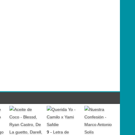
go
9 -
Letra de