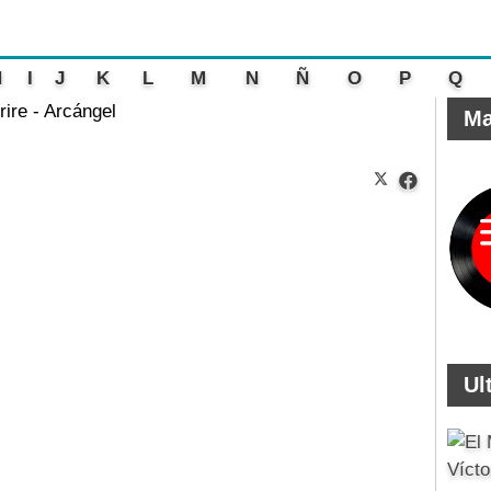
H
I
J
K
L
M
N
Ñ
O
P
Q
ire - Arcángel
Ma
Ul