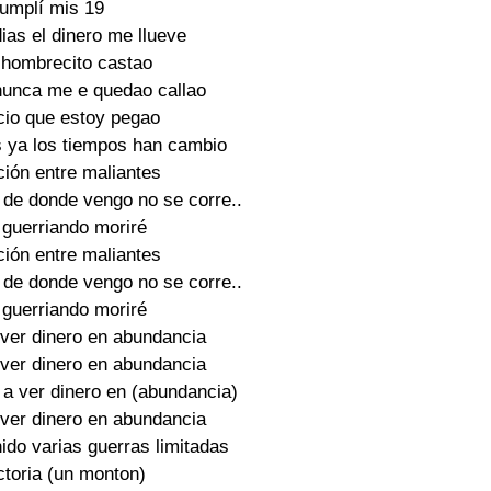
umplí mis 19

ias el dinero me llueve

 hombrecito castao

nunca me e quedao callao

io que estoy pegao

 ya los tiempos han cambio

ión entre maliantes

 de donde vengo no se corre..

guerriando moriré

ión entre maliantes

 de donde vengo no se corre..

guerriando moriré

ver dinero en abundancia

ver dinero en abundancia

a ver dinero en (abundancia)

ver dinero en abundancia

ido varias guerras limitadas

ctoria (un monton)
