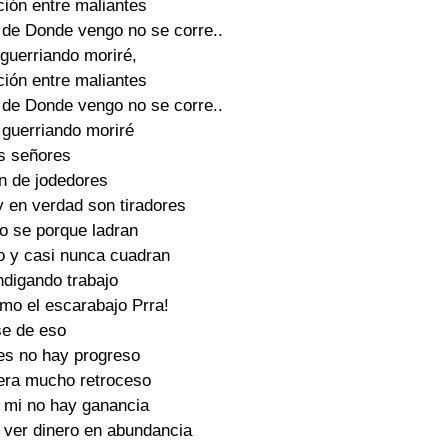
ión entre maliantes

 de Donde vengo no se corre..

guerriando moriré,

ión entre maliantes

 de Donde vengo no se corre..

guerriando moriré

s señores

 de jodedores

 en verdad son tiradores

o se porque ladran

ao y casi nunca cuadran

digando trabajo

mo el escarabajo Prra!

e de eso

es no hay progreso

era mucho retroceso

' mi no hay ganancia

ver dinero en abundancia
