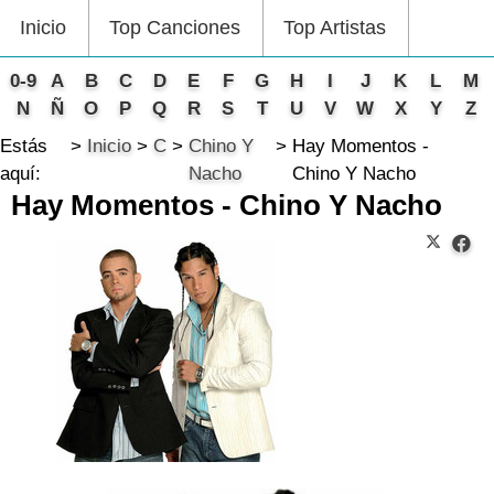
Inicio
Top Canciones
Top Artistas
0-9
A
B
C
D
E
F
G
H
I
J
K
L
M
N
Ñ
O
P
Q
R
S
T
U
V
W
X
Y
Z
Estás
Inicio
C
Chino Y
Hay Momentos -
aquí:
Nacho
Chino Y Nacho
Hay Momentos - Chino Y Nacho