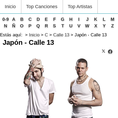
Inicio
Top Canciones
Top Artistas
0-9
A
B
C
D
E
F
G
H
I
J
K
L
M
N
Ñ
O
P
Q
R
S
T
U
V
W
X
Y
Z
Estás aquí:
Inicio
C
Calle 13
Japón - Calle 13
Japón - Calle 13