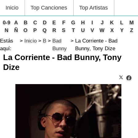
Inicio
Top Canciones
Top Artistas
0-9
A
B
C
D
E
F
G
H
I
J
K
L
M
N
Ñ
O
P
Q
R
S
T
U
V
W
X
Y
Z
Estás
Inicio
B
Bad
La Corriente - Bad
aquí:
Bunny
Bunny, Tony Dize
La Corriente - Bad Bunny, Tony
Dize