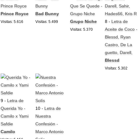
Prince Royce
Bunny
Que Se Quede -
Prince Royce
Bad Bunny
Grupo Niche
Grupo Niche
8 -
Letra de
Visitas: 5.616
Visitas: 5.499
Aceite de Coco -
Visitas: 5.370
Blessd, Ryan
Castro, De La
guetto, Darell,
Blessd
Visitas: 5.302
9 -
Letra de
Querida Yo -
10 -
Letra de
Camilo x Yami
Nuestra
Safdie
Confesión -
Camilo
Marco Antonio