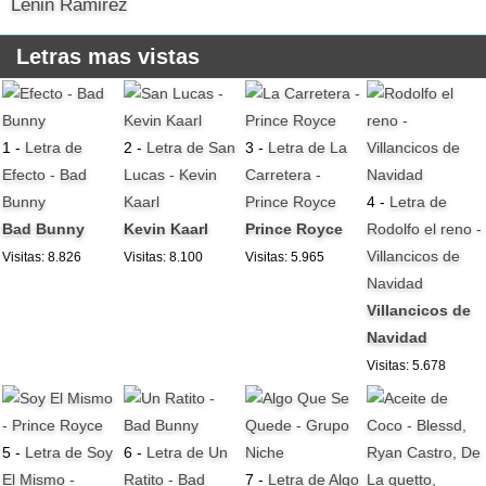
Lenin Ramirez
Letras mas vistas
1 -
Letra de
2 -
Letra de San
3 -
Letra de La
Efecto - Bad
Lucas - Kevin
Carretera -
Bunny
Kaarl
Prince Royce
4 -
Letra de
Bad Bunny
Kevin Kaarl
Prince Royce
Rodolfo el reno -
Villancicos de
Visitas: 8.826
Visitas: 8.100
Visitas: 5.965
Navidad
Villancicos de
Navidad
Visitas: 5.678
5 -
Letra de Soy
6 -
Letra de Un
El Mismo -
Ratito - Bad
7 -
Letra de Algo