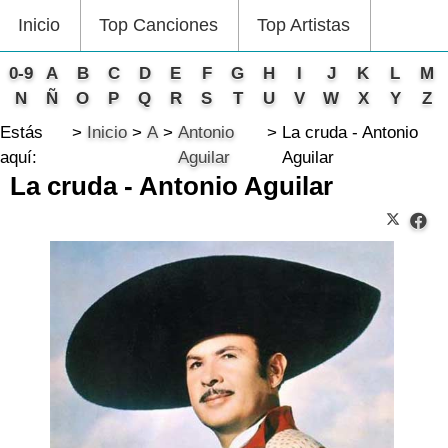
Inicio
Top Canciones
Top Artistas
0-9
A
B
C
D
E
F
G
H
I
J
K
L
M
N
Ñ
O
P
Q
R
S
T
U
V
W
X
Y
Z
Estás
Inicio
A
Antonio
La cruda - Antonio
aquí:
Aguilar
Aguilar
La cruda - Antonio Aguilar