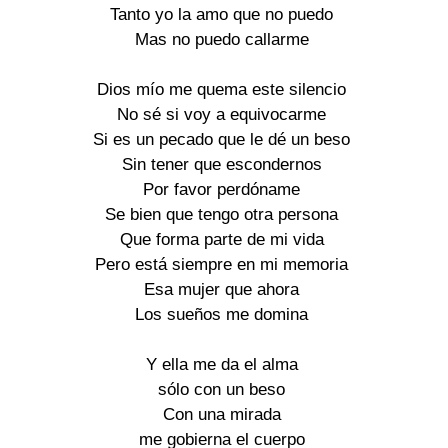
Tanto yo la amo que no puedo
Mas no puedo callarme
Dios mío me quema este silencio
No sé si voy a equivocarme
Si es un pecado que le dé un beso
Sin tener que escondernos
Por favor perdóname
Se bien que tengo otra persona
Que forma parte de mi vida
Pero está siempre en mi memoria
Esa mujer que ahora
Los sueños me domina
Y ella me da el alma
sólo con un beso
Con una mirada
me gobierna el cuerpo