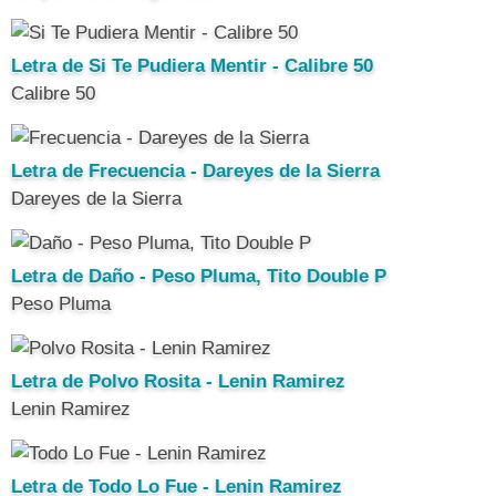
Letra de Si Te Pudiera Mentir - Calibre 50
Calibre 50
Letra de Frecuencia - Dareyes de la Sierra
Dareyes de la Sierra
Letra de Daño - Peso Pluma, Tito Double P
Peso Pluma
Letra de Polvo Rosita - Lenin Ramirez
Lenin Ramirez
Letra de Todo Lo Fue - Lenin Ramirez