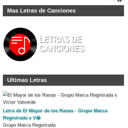
Mas Letras de Canciones
Ultimas Letras
Letra de El Mayor de los Ranas - Grupo Marca
Registrada x V�
Grupo Marca Registrada