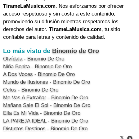
TirameLaMusica.com
. Nos esforzamos por ofrecer
acceso respetuoso y sin costo a este contenido,
promoviendo su difusión mientras respetamos los
derechos del autor.
TirameLaMusica.com
, tu sitio
confiable para letras y contenido de calidad.
Lo más visto de
Binomio de Oro
Olvídala - Binomio De Oro
Niña Bonita - Binomio De Oro
A Dos Voces - Binomio De Oro
Mundo de Ilusiones - Binomio De Oro
Celos - Binomio De Oro
Me Vas A Extrañar - Binomio De Oro
Mañana Sale El Sol - Binomio De Oro
Ella Es Mi Vida - Binomio De Oro
LA PAREJA IDEAL - Binomio De Oro
Distintos Destinos - Binomio De Oro