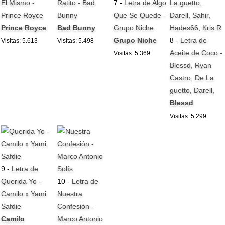
El Mismo -
Ratito - Bad
7 -
Letra de Algo
Prince Royce
Bunny
Que Se Quede -
Prince Royce
Bad Bunny
Grupo Niche
Grupo Niche
8 -
Letra de
Visitas: 5.613
Visitas: 5.498
Aceite de Coco -
Visitas: 5.369
Blessd, Ryan
Castro, De La
guetto, Darell,
Blessd
Visitas: 5.299
9 -
Letra de
Querida Yo -
10 -
Letra de
Camilo x Yami
Nuestra
Safdie
Confesión -
Camilo
Marco Antonio