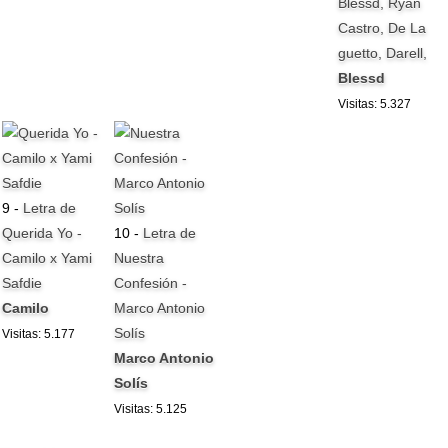
Blessd, Ryan
Castro, De La
guetto, Darell,
Blessd
Visitas: 5.327
9 -
Letra de
Querida Yo -
10 -
Letra de
Camilo x Yami
Nuestra
Safdie
Confesión -
Camilo
Marco Antonio
Solís
Visitas: 5.177
Marco Antonio
Solís
Visitas: 5.125