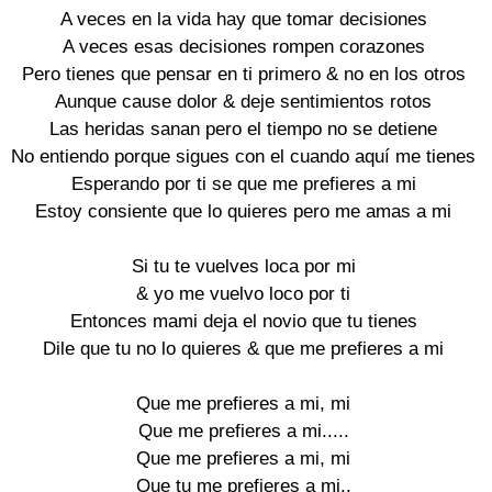
A veces en la vida hay que tomar decisiones

A veces esas decisiones rompen corazones

Pero tienes que pensar en ti primero & no en los otros

Aunque cause dolor & deje sentimientos rotos

Las heridas sanan pero el tiempo no se detiene

No entiendo porque sigues con el cuando aquí me tienes

Esperando por ti se que me prefieres a mi

Estoy consiente que lo quieres pero me amas a mi

Si tu te vuelves loca por mi

& yo me vuelvo loco por ti

Entonces mami deja el novio que tu tienes

Dile que tu no lo quieres & que me prefieres a mi

Que me prefieres a mi, mi

Que me prefieres a mi.....

Que me prefieres a mi, mi

Que tu me prefieres a mi..
