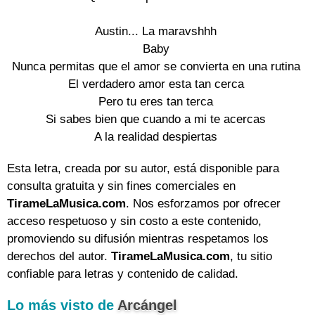
Austin... La maravshhh

Baby

Nunca permitas que el amor se convierta en una rutina

El verdadero amor esta tan cerca

Pero tu eres tan terca

Si sabes bien que cuando a mi te acercas

A la realidad despiertas
Esta letra, creada por su autor, está disponible para
consulta gratuita y sin fines comerciales en
TirameLaMusica.com
. Nos esforzamos por ofrecer
acceso respetuoso y sin costo a este contenido,
promoviendo su difusión mientras respetamos los
derechos del autor.
TirameLaMusica.com
, tu sitio
confiable para letras y contenido de calidad.
Lo más visto de
Arcángel