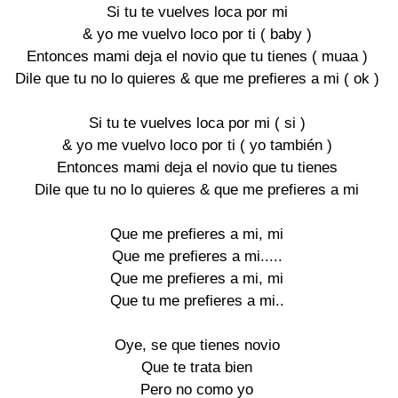
Si tu te vuelves loca por mi

& yo me vuelvo loco por ti ( baby )

Entonces mami deja el novio que tu tienes ( muaa )

Dile que tu no lo quieres & que me prefieres a mi ( ok )

Si tu te vuelves loca por mi ( si )

& yo me vuelvo loco por ti ( yo también )

Entonces mami deja el novio que tu tienes

Dile que tu no lo quieres & que me prefieres a mi

Que me prefieres a mi, mi

Que me prefieres a mi.....

Que me prefieres a mi, mi

Que tu me prefieres a mi..

Oye, se que tienes novio

Que te trata bien

Pero no como yo
