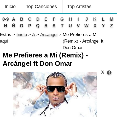
Inicio
Top Canciones
Top Artistas
0-9
A
B
C
D
E
F
G
H
I
J
K
L
M
N
Ñ
O
P
Q
R
S
T
U
V
W
X
Y
Z
Estás
Inicio
A
Arcángel
Me Prefieres a Mi
aquí:
(Remix) - Arcángel ft
Don Omar
Me Prefieres a Mi (Remix) -
Arcángel ft Don Omar