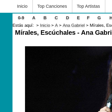
Inicio
Top Canciones
Top Artistas
0-9
A
B
C
D
E
F
G
Estás aquí:
Inicio
A
Ana Gabriel
Mírales, Es
Mírales, Escúchales - Ana Gabri