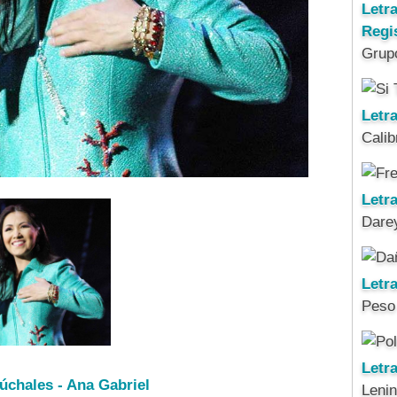
Letr
Regi
Grup
Letra
Calib
Letra
Darey
Letr
Peso
Letr
cúchales - Ana Gabriel
Leni