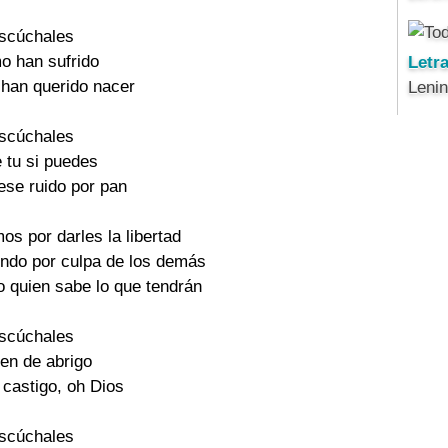
Escúchales
o han sufrido
Letr
 han querido nacer
Leni
Escúchales
e tu si puedes
ese ruido por pan
os por darles la libertad
iendo por culpa de los demás
o quien sabe lo que tendrán
Escúchales
enen de abrigo
 castigo, oh Dios
Escúchales