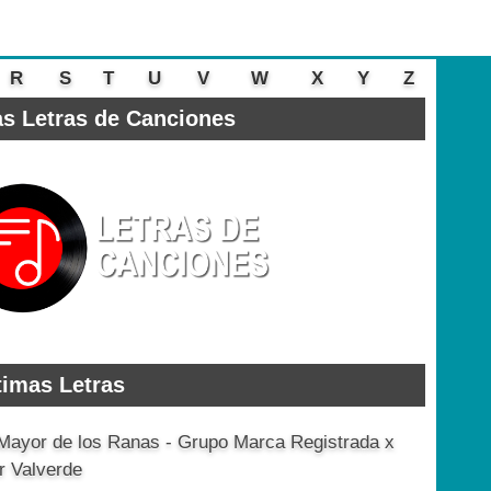
R
S
T
U
V
W
X
Y
Z
s Letras de Canciones
timas Letras