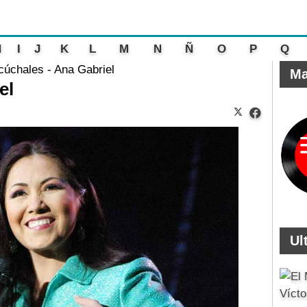
H
I
J
K
L
M
N
Ñ
O
P
Q
cúchales - Ana Gabriel
Ma
el
Ul