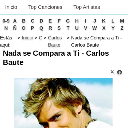
Inicio
Top Canciones
Top Artistas
0-9
A
B
C
D
E
F
G
H
I
J
K
L
M
N
Ñ
O
P
Q
R
S
T
U
V
W
X
Y
Z
Estás
Inicio
C
Carlos
Nada se Compara a Ti -
aquí:
Baute
Carlos Baute
Nada se Compara a Ti - Carlos
Baute