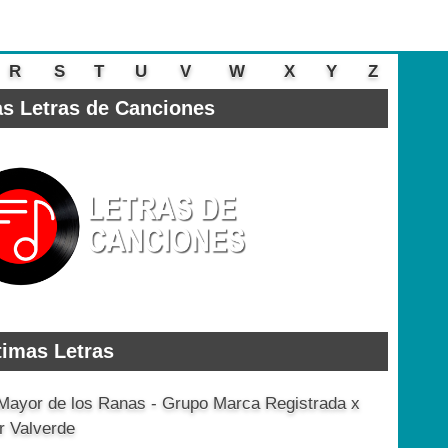
R
S
T
U
V
W
X
Y
Z
s Letras de Canciones
timas Letras