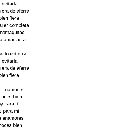
 evitarla

era de aferra

ien fiera

ujer completa

chamaquitas

la amarraera

_________

e lo entierra

 evitarla

era de aferra

ien fiera

e enamores

oces bien

y para ti

s para mi

e enamores

oces bien
