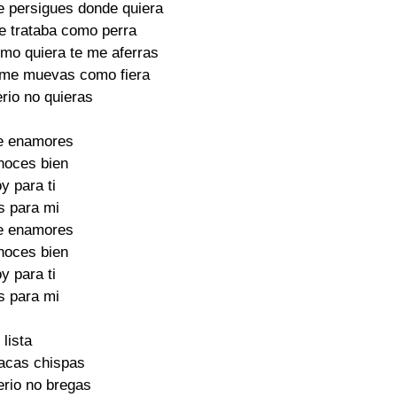
 persigues donde quiera

e trataba como perra

omo quiera te me aferras

 me muevas como fiera

rio no quieras

e enamores

oces bien

y para ti

s para mi

e enamores

oces bien

y para ti

s para mi

lista

acas chispas

erio no bregas
