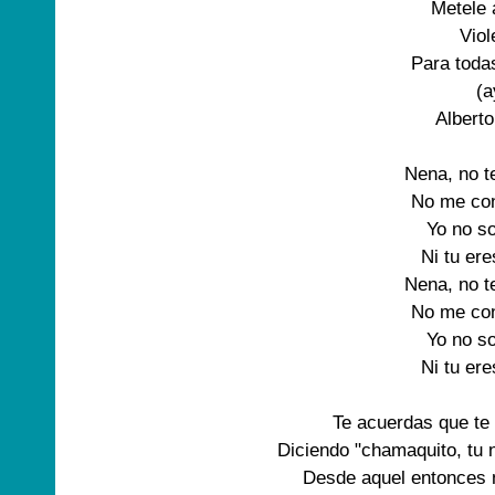
Metele a
Viol
Para todas
(a
Alberto
Nena, no t
No me con
Yo no so
Ni tu ere
Nena, no t
No me con
Yo no so
Ni tu ere
Te acuerdas que te 
Diciendo "chamaquito, tu n
Desde aquel entonces 