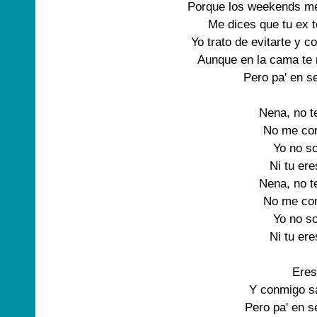
Porque los weekends me
Me dices que tu ex t
Yo trato de evitarte y c
Aunque en la cama te
Pero pa' en se
Nena, no t
No me con
Yo no so
Ni tu ere
Nena, no t
No me con
Yo no so
Ni tu ere
Eres 
Y conmigo s
Pero pa' en s