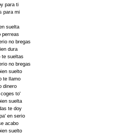
y para ti

s para mi

en suelta

 perreas

erio no bregas

ien dura

te sueltas

erio no bregas

ien suelto

 te llamo

o dinero

coges to'

ien suelta

das te doy

pa' en serio

se acabo

ien suelto
