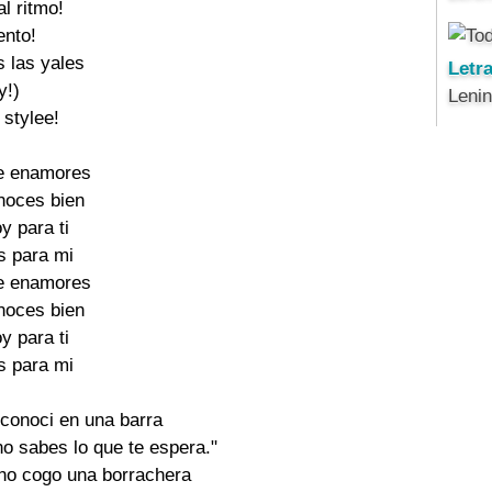
l ritmo!

ento!

 las yales

Letr
y!)

Leni
 stylee!

e enamores

oces bien

y para ti

s para mi

e enamores

oces bien

y para ti

s para mi

conoci en una barra

o sabes lo que te espera."

no cogo una borrachera
