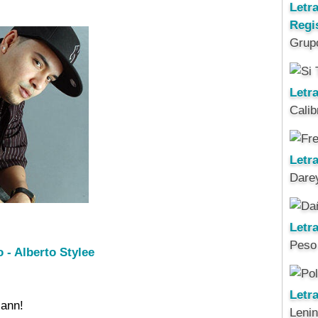
Letr
Regi
Grup
Letra
Calib
Letra
Darey
Letr
Peso
 - Alberto Stylee
Letr
iann!

Leni