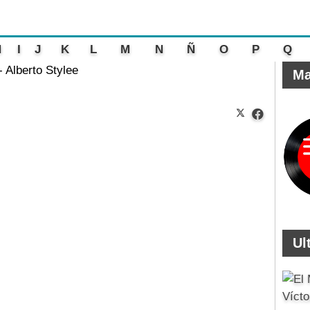
H
I
J
K
L
M
N
Ñ
O
P
Q
 Alberto Stylee
Ma
Ul