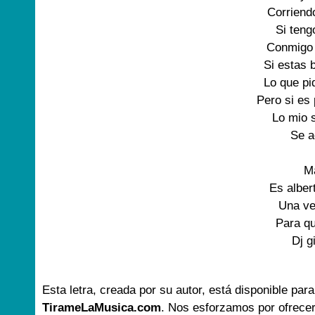
Corriendo
Si teng
Conmigo 
Si estas b
Lo que pi
Pero si es 
Lo mio 
Se a
Ma
Es albert
Una ve
Para qu
Dj g
Esta letra, creada por su autor, está disponible para
TirameLaMusica.com
. Nos esforzamos por ofrecer