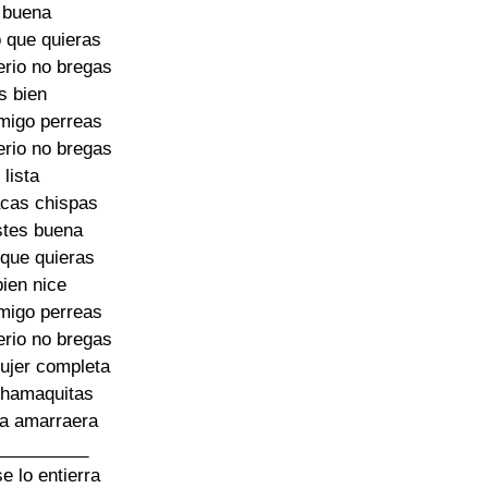
 buena

 que quieras

erio no bregas

s bien

igo perreas

erio no bregas

lista

cas chispas

tes buena

que quieras

ien nice

igo perreas

erio no bregas

ujer completa

chamaquitas

la amarraera

_________

e lo entierra
