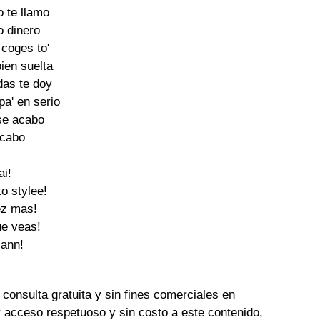
 te llamo

o dinero

coges to'

ien suelta

das te doy

pa' en serio

se acabo

cabo

i!

o stylee!

z mas!

e veas!

iann!

 consulta gratuita y sin fines comerciales en
 acceso respetuoso y sin costo a este contenido,