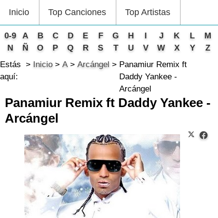
Inicio
Top Canciones
Top Artistas
0-9
A
B
C
D
E
F
G
H
I
J
K
L
M
N
Ñ
O
P
Q
R
S
T
U
V
W
X
Y
Z
Estás
Inicio
A
Arcángel
Panamiur Remix ft
aquí:
Daddy Yankee -
Arcángel
Panamiur Remix ft Daddy Yankee -
Arcángel