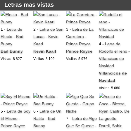
Letras mas vistas
1 -
Letra de
2 -
Letra de San
3 -
Letra de La
Efecto - Bad
Lucas - Kevin
Carretera -
Bunny
Kaarl
Prince Royce
4 -
Letra de
Bad Bunny
Kevin Kaarl
Prince Royce
Rodolfo el reno -
Villancicos de
Visitas: 8.827
Visitas: 8.102
Visitas: 5.976
Navidad
Villancicos de
Navidad
Visitas: 5.680
5 -
Letra de Soy
6 -
Letra de Un
El Mismo -
Ratito - Bad
7 -
Letra de Algo
Prince Royce
Bunny
Que Se Quede -