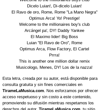
Dicelo Luian!, Di-dicelo Luian!

El Ravo de oro, Rome, Rome ''La Mano Negra''

Optimus Arca! Yo! Prestige!

Welcome to the millionaires boy's club

Arcángel pa', DY! Daddy Yankee

El Maximo lider! Big Boss

Luian ''El Ravo de Oro'', Rome

Optimus Arca, Flow Factory, El Cartel

Prrra!

This is another one million dollar remix

Musicologo, Menes, DY! Los de la nazza!
Esta letra, creada por su autor, está disponible para
consulta gratuita y sin fines comerciales en
TirameLaMusica.com
. Nos esforzamos por ofrecer
acceso respetuoso y sin costo a este contenido,
promoviendo su difusión mientras respetamos los
derechos del autor.
TirameLaMusica.com
, tu sitio