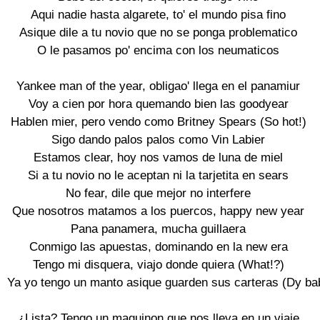
Aqui nadie hasta algarete, to' el mundo pisa fino

Asique dile a tu novio que no se ponga problematico

O le pasamos po' encima con los neumaticos

Yankee man of the year, obligao' llega en el panamiur

Voy a cien por hora quemando bien las goodyear

Hablen mier, pero vendo como Britney Spears (So hot!)

Sigo dando palos palos como Vin Labier

Estamos clear, hoy nos vamos de luna de miel

Si a tu novio no le aceptan ni la tarjetita en sears

No fear, dile que mejor no interfere

Que nosotros matamos a los puercos, happy new year

Pana panamera, mucha guillaera

Conmigo las apuestas, dominando en la new era

Tengo mi disquera, viajo donde quiera (What!?)

Ya yo tengo un manto asique guarden sus carteras (Dy ba
¿Lista? Tengo un maquinon que nos lleva en un viaje
