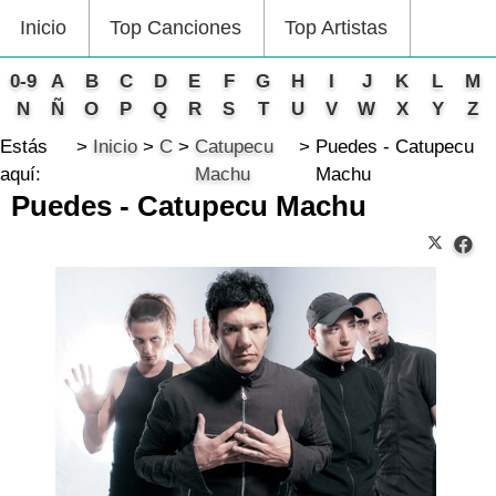
Inicio
Top Canciones
Top Artistas
0-9
A
B
C
D
E
F
G
H
I
J
K
L
M
N
Ñ
O
P
Q
R
S
T
U
V
W
X
Y
Z
Estás
Inicio
C
Catupecu
Puedes - Catupecu
aquí:
Machu
Machu
Puedes - Catupecu Machu