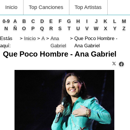
Inicio
Top Canciones
Top Artistas
0-9
A
B
C
D
E
F
G
H
I
J
K
L
M
N
Ñ
O
P
Q
R
S
T
U
V
W
X
Y
Z
Estás
Inicio
A
Ana
Que Poco Hombre -
aquí:
Gabriel
Ana Gabriel
Que Poco Hombre - Ana Gabriel