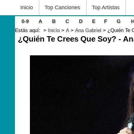
Inicio
Top Canciones
Top Artistas
0-9
A
B
C
D
E
F
G
Estás aquí:
Inicio
A
Ana Gabriel
¿Quién Te 
¿Quién Te Crees Que Soy? - An