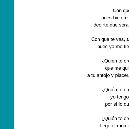
Con qu
pues bien te
decirte que será
Con que te vas, t
pues ya me ti
¿Quién te c
que me qu
a tu antojo y placer
¿Quién te c
yo tengo
por si lo q
¿Quién te c
llego el mom