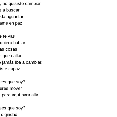
d, no quisiste cambiar
e a buscar
eda aguantar
jame en paz
e te vas
 quiero hablar
as cosas
e que callar
 jamás iba a cambiar,
íste capaz
rees que soy?
ieres mover
, para aquí para allá
rees que soy?
 dignidad