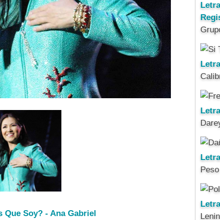
Letr
Regi
Grup
Letra
Calib
Letra
Darey
Letr
Peso
Letr
s Que Soy? - Ana Gabriel
Leni