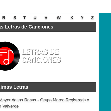
R
S
T
U
V
W
X
Y
Z
s Letras de Canciones
timas Letras