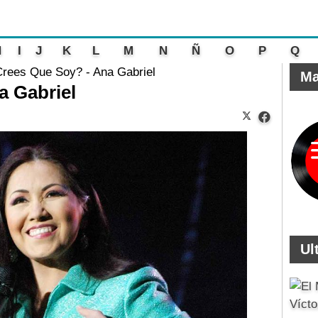
H
I
J
K
L
M
N
Ñ
O
P
Q
Crees Que Soy? - Ana Gabriel
Ma
a Gabriel
Ul