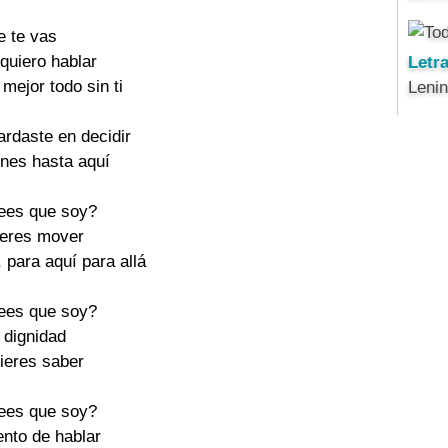
e te vas
 quiero hablar
Letr
 mejor todo sin ti
Leni
ardaste en decidir
enes hasta aquí
rees que soy?
ieres mover
, para aquí para allá
rees que soy?
 dignidad
uieres saber
rees que soy?
ento de hablar