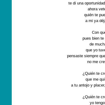
te di una oportunida
ahora vet
quién te pu
a mi ya dé
Con qu
pues bien te
de much
que yo tuv
pensaste siempre que
no me cre
¿Quién te c
que me qu
a tu antojo y placer
¿Quién te c
yo tengo