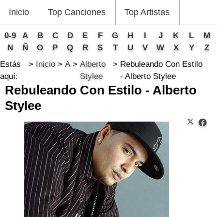
Inicio
Top Canciones
Top Artistas
0-9
A
B
C
D
E
F
G
H
I
J
K
L
M
N
Ñ
O
P
Q
R
S
T
U
V
W
X
Y
Z
Estás
Inicio
A
Alberto
Rebuleando Con Estilo
aquí:
Stylee
- Alberto Stylee
Rebuleando Con Estilo - Alberto
Stylee