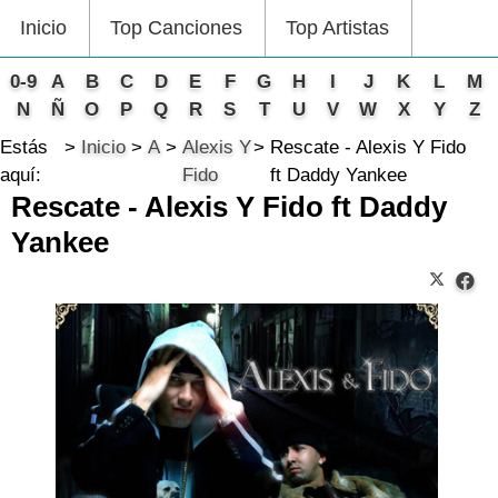
Inicio
Top Canciones
Top Artistas
0-9
A
B
C
D
E
F
G
H
I
J
K
L
M
N
Ñ
O
P
Q
R
S
T
U
V
W
X
Y
Z
Estás
Inicio
A
Alexis Y
Rescate - Alexis Y Fido
aquí:
Fido
ft Daddy Yankee
Rescate - Alexis Y Fido ft Daddy
Yankee