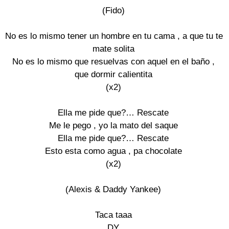
(Fido)

No es lo mismo tener un hombre en tu cama , a que tu te

mate solita

No es lo mismo que resuelvas con aquel en el baño ,

que dormir calientita

(x2)

Ella me pide que?… Rescate

Me le pego , yo la mato del saque

Ella me pide que?… Rescate

Esto esta como agua , pa chocolate

(x2)

(Alexis & Daddy Yankee)

Taca taaa

DY
