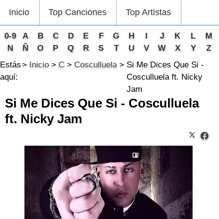
Inicio
Top Canciones
Top Artistas
0-9
A
B
C
D
E
F
G
H
I
J
K
L
M
N
Ñ
O
P
Q
R
S
T
U
V
W
X
Y
Z
Estás
Inicio
C
Cosculluela
Si Me Dices Que Si -
aquí:
Cosculluela ft. Nicky
Jam
Si Me Dices Que Si - Cosculluela
ft. Nicky Jam