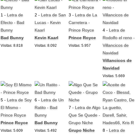
1 -
Letra de
2 -
Letra de San
3 -
Letra de La
Efecto - Bad
Lucas - Kevin
Carretera -
Bunny
Kaarl
Prince Royce
4 -
Letra de
Bad Bunny
Kevin Kaarl
Prince Royce
Rodolfo el reno -
Villancicos de
Visitas: 8.818
Visitas: 8.092
Visitas: 5.957
Navidad
Villancicos de
Navidad
Visitas: 5.669
5 -
Letra de Soy
6 -
Letra de Un
El Mismo -
Ratito - Bad
7 -
Letra de Algo
Prince Royce
Bunny
Que Se Quede -
Prince Royce
Bad Bunny
Grupo Niche
Grupo Niche
8 -
Letra de
Visitas: 5.609
Visitas: 5.492