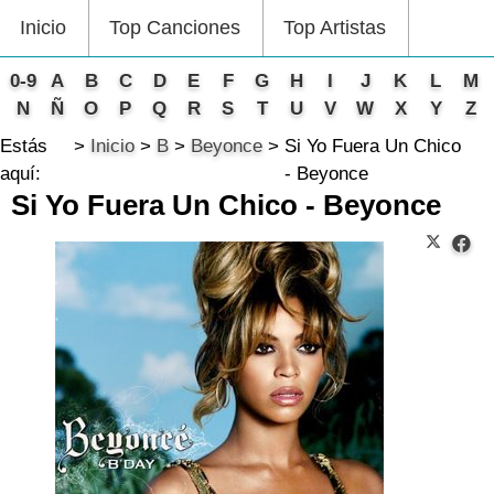
Inicio
Top Canciones
Top Artistas
0-9
A
B
C
D
E
F
G
H
I
J
K
L
M
N
Ñ
O
P
Q
R
S
T
U
V
W
X
Y
Z
Estás
Inicio
B
Beyonce
Si Yo Fuera Un Chico
aquí:
- Beyonce
Si Yo Fuera Un Chico - Beyonce