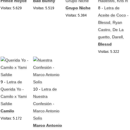
Prince Royce
Bad Bunny
Grupo Niche
Grupo Niche
8 -
Letra de
Visitas: 5.629
Visitas: 5.519
Aceite de Coco -
Visitas: 5.384
Blessd, Ryan
Castro, De La
guetto, Darell,
Blessd
Visitas: 5.322
9 -
Letra de
Querida Yo -
10 -
Letra de
Camilo x Yami
Nuestra
Safdie
Confesión -
Camilo
Marco Antonio
Solís
Visitas: 5.172
Marco Antonio