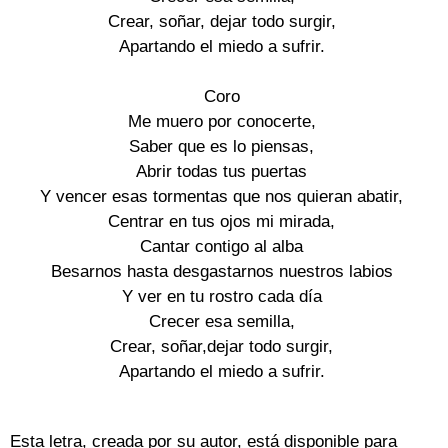
Crear, soñar, dejar todo surgir,

Apartando el miedo a sufrir.

Coro

Me muero por conocerte,

Saber que es lo piensas,

Abrir todas tus puertas

Y vencer esas tormentas que nos quieran abatir,

Centrar en tus ojos mi mirada,

Cantar contigo al alba

Besarnos hasta desgastarnos nuestros labios

Y ver en tu rostro cada día

Crecer esa semilla,

Crear, soñar,dejar todo surgir,

Apartando el miedo a sufrir.

Esta letra, creada por su autor, está disponible para