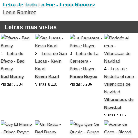
Letra de Todo Lo Fue - Lenin Ramirez
Lenin Ramirez
Letras mas vistas
1 -
Letra de
2 -
Letra de San
3 -
Letra de La
Efecto - Bad
Lucas - Kevin
Carretera -
Bunny
Kaarl
Prince Royce
4 -
Letra de
Bad Bunny
Kevin Kaarl
Prince Royce
Rodolfo el reno -
Villancicos de
Visitas: 8.834
Visitas: 8.110
Visitas: 5.986
Navidad
Villancicos de
Navidad
Visitas: 5.687