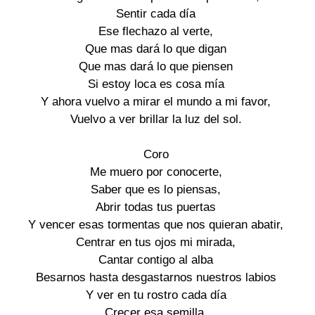
Sentir cada día

Ese flechazo al verte,

Que mas dará lo que digan

Que mas dará lo que piensen

Si estoy loca es cosa mía

Y ahora vuelvo a mirar el mundo a mi favor,

Vuelvo a ver brillar la luz del sol.

Coro

Me muero por conocerte,

Saber que es lo piensas,

Abrir todas tus puertas

Y vencer esas tormentas que nos quieran abatir,

Centrar en tus ojos mi mirada,

Cantar contigo al alba

Besarnos hasta desgastarnos nuestros labios

Y ver en tu rostro cada día

Crecer esa semilla,
